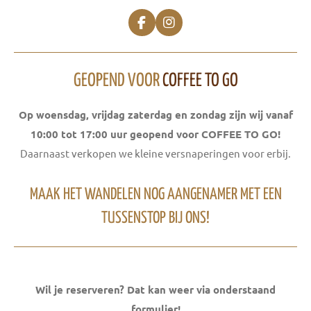
F
I
a
n
c
s
e
t
b
a
GEOPEND VOOR
COFFEE TO GO
o
g
o
r
Op woensdag, vrijdag zaterdag en zondag zijn wij vanaf
k
a
m
10:00 tot 17:00 uur geopend voor COFFEE TO GO!
Daarnaast verkopen we kleine versnaperingen voor erbij.
MAAK HET WANDELEN NOG AANGENAMER MET EEN
TUSSENSTOP BIJ ONS!
Wil je reserveren? Dat kan weer via onderstaand
formulier!